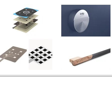
info@srmco.com
© Bereitgestellt und gesichert durch
SRMCO LTD STI