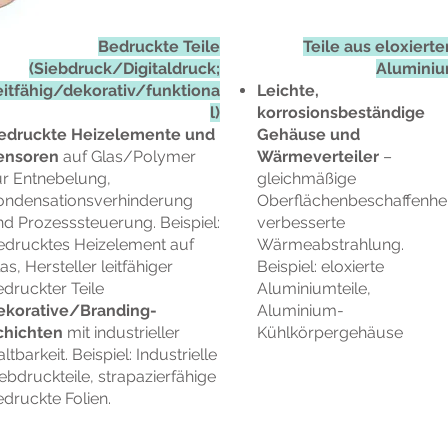
Bedruckte Teile
Teile aus eloxiert
(Siebdruck/Digitaldruck;
Alumini
eitfähig/dekorativ/funktiona
Leichte,
l)
korrosionsbeständige
edruckte Heizelemente und
Gehäuse und
ensoren
auf Glas/Polymer
Wärmeverteiler
–
ur Entnebelung,
gleichmäßige
ondensationsverhinderung
Oberflächenbeschaffenhei
nd Prozesssteuerung. Beispiel:
verbesserte
edrucktes Heizelement auf
Wärmeabstrahlung.
as, Hersteller leitfähiger
Beispiel: eloxierte
druckter Teile
Aluminiumteile,
ekorative/Branding-
Aluminium-
chichten
mit industrieller
Kühlkörpergehäuse
ltbarkeit. Beispiel: Industrielle
ebdruckteile, strapazierfähige
druckte Folien.