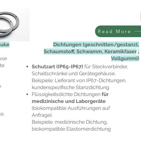
Struk
Read More
huke
Dichtungen (geschnitten/gestanzt,
Schaumstoff, Schwamm, Keramikfaser
,
use
Vollgummi)
te
Schutzart (IP65-IP67)
für Steckverbinder,
Schaltschränke und Gerätegehäuse.
Beispiele: Lieferant von IP67-Dichtungen,
e
kundenspezifische Stanzdichtung
Flüssigkeitsdichte Dichtungen
für
medizinische und Laborgeräte
(biokompatible Ausführungen auf
te,
Anfrage).
Beispiele: medizinische Dichtung,
biokompatible Elastomerdichtung