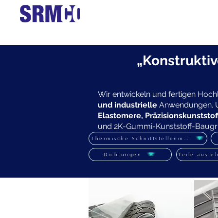
Heim
„Konstrukti
Wir entwickeln und fertigen Hoc
und industrielle
Anwendungen. Un
Elastomere, Präzisionskunstst
und 2K-Gummi-Kunststoff-Baugr
Thermische Schnittstellenmaterialien
Dichtungen
Teile aus e