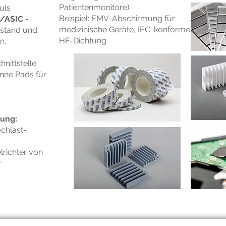
Patientenmonitore).
uls
Beispiel: EMV-Abschirmung für
U/ASIC
-
medizinische Geräte, IEC-konforme
stand und
HF-Dichtung
n.
nittstelle
ne Pads für
rung:
chlast-
lrichter von
r