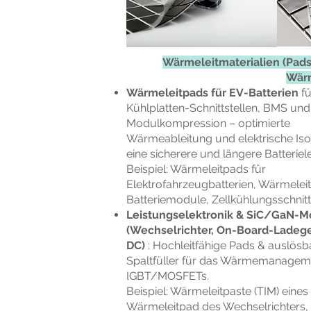
Wärmeleitmaterialien (Pads,
Wärm
Wärmeleitpads für EV-Batterien
fü
Kühlplatten-Schnittstellen, BMS und
Modulkompression – optimierte
Wärmeableitung und elektrische Isol
eine sicherere und längere Batterie
Beispiel: Wärmeleitpads für
Elektrofahrzeugbatterien, Wärmeleit
Batteriemodule, Zellkühlungsschnitt
Leistungselektronik & SiC/GaN-M
(Wechselrichter, On-Board-Ladege
DC)
: Hochleitfähige Pads & auslösb
Spaltfüller für das Wärmemanagem
IGBT/MOSFETs.
Beispiel: Wärmeleitpaste (TIM) eine
Wärmeleitpad des Wechselrichters,