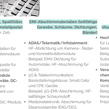
 Spaltfüller,
EMI-Abschirmmaterialien (leitfähige
eleitpaste)
Gewebe, Schäume, Dichtungen,
(Al
r Zell-
Bänder)
Hoch
ADAS/Telematik/Infotainment
:
für 
HF-Abdichtung um Kamera-, Radar-
Sens
ation für
und Konnektivitätsmodule.
Beisp
lebensdauer.
Beispiel: EMV-Dichtung für
Subs
Automobile, HF-Abschirmung für
Isola
paste für
ADAS
Vers
stelle
5G & Telekommunikation:
chem
odule
Basisstationsgehäuse, Small Cells
Kom
räte, DC-
und CPE-Geräte.
Vent
are
Beispiel: 5G-EMI-Abschirmung, HF-
Beisp
ent von
leitfähiger Schaumstoff
Kera
Medizinelektronik: Abschirmung für
Präzi
s SiC-Moduls,
Diagnosegeräte (EKG/EEG,