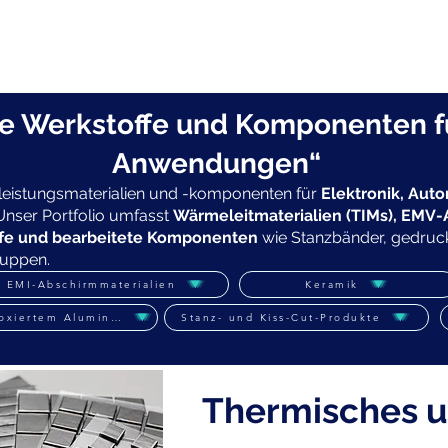
About
R & D
Products
Certificatio
ve Werkstoffe und Komponenten 
Anwendungen“
hleistungsmaterialien und -komponenten für
Elektronik, Auto
ser Portfolio umfasst
Wärmeleitmaterialien (TIMs), EMV
offe und bearbeitete Komponenten
wie Stanzbänder, gedruckt
uppen.
EMI-Abschirmmaterialien
Keramik
loxiertem Aluminium
Stanz- und Kiss-Cut-Produkte
Thermisches u