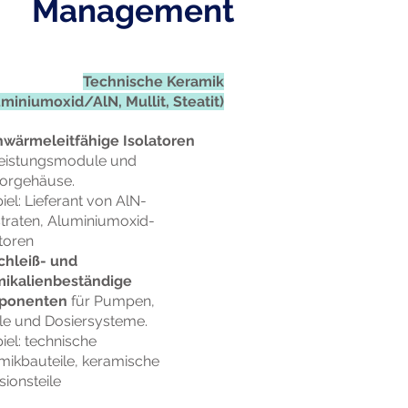
Management
Technische Keramik
uminiumoxid/AlN, Mullit, Steatit)
wärmeleitfähige Isolatoren
Leistungsmodule und
orgehäuse.
iel: Lieferant von AlN-
traten, Aluminiumoxid-
toren
chleiß- und
ikalienbeständige
ponenten
für Pumpen,
ile und Dosiersysteme.
iel: technische
mikbauteile, keramische
sionsteile