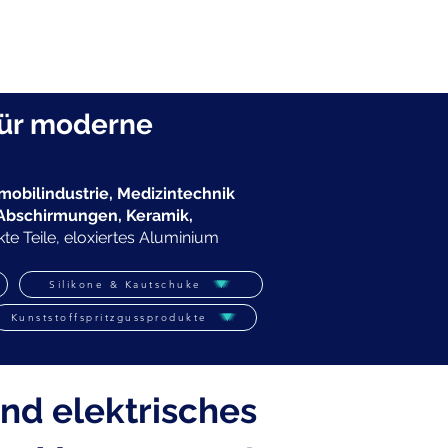
n
Datenblätter
Contact
für moderne
mobilindustrie, Medizintechnik
-Abschirmungen, Keramik,
e Teile, eloxiertes Aluminium
Silikone & Kautschuke
Kunststoffspritzgussprodukte
nd elektrisches