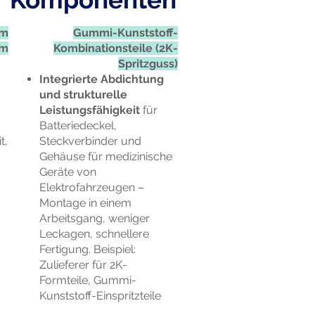
em
Gummi-Kunststoff-
um
Kombinationsteile (2K-
Spritzguss)
Integrierte Abdichtung
und strukturelle
Leistungsfähigkeit
für
Batteriedeckel,
t,
Steckverbinder und
Gehäuse für medizinische
Geräte von
Elektrofahrzeugen –
Montage in einem
Arbeitsgang, weniger
Leckagen, schnellere
Fertigung. Beispiel:
Zulieferer für 2K-
Formteile, Gummi-
Kunststoff-Einspritzteile