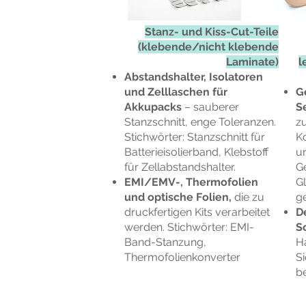
Stanz- und Kiss-Cut-Teile
(klebende/nicht klebende
Laminate)
l
Abstandshalter, Isolatoren
und Zelllaschen für
G
Akkupacks
– sauberer
S
Stanzschnitt, enge Toleranzen.
z
Stichwörter: Stanzschnitt für
K
Batterieisolierband, Klebstoff
u
für Zellabstandshalter.
G
EMI/EMV-, Thermofolien
Gl
und optische Folien,
die zu
ge
druckfertigen Kits verarbeitet
D
werden. Stichwörter: EMI-
S
Band-Stanzung,
Ha
Thermofolienkonverter
Si
be