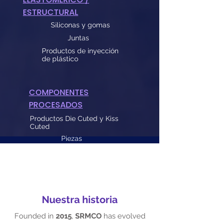
ESTRUCTURAL
Siliconas y gomas
Juntas
Productos de inyección
de plástico
COMPONENTES
PROCESADOS
Productos Die Cuted y Kiss
Cuted
Piezas
impresas
Piezas de aluminio
anodizado
Piezas combinadas de caucho y
plástico (moldeo 2K / moldeo por
inserción)
Nuestra historia
Founded in
2015
,
SRMCO
has evolved